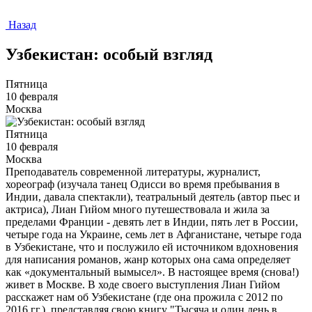
Назад
Узбекистан: особый взгляд
Пятница
10 февраля
Москва
Пятница
10 февраля
Москва
Преподаватель современной литературы, журналист,
хореограф (изучала танец Одисси во время пребывания в
Индии, давала спектакли), театральный деятель (автор пьес и
актриса), Лиан Гийом много путешествовала и жила за
пределами Франции - девять лет в Индии, пять лет в России,
четыре года на Украине, семь лет в Афганистане, четыре года
в Узбекистане, что и послужило ей источником вдохновения
для написания романов, жанр которых она сама определяет
как «документальный вымысел». В настоящее время (снова!)
живет в Москве. В ходе своего выступления Лиан Гийом
расскажет нам об Узбекистане (где она прожила с 2012 по
2016 гг.), представляя свою книгу "Тысяча и один день в