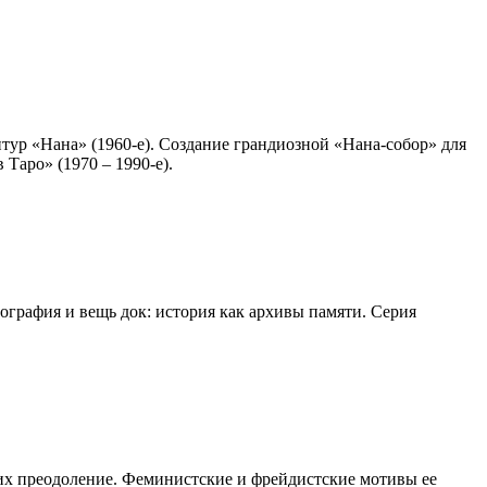
ур «Нана» (1960-е). Создание грандиозной «Нана-собор» для
Таро» (1970 – 1990-е).
графия и вещь док: история как архивы памяти. Серия
 их преодоление. Феминистские и фрейдистские мотивы ее