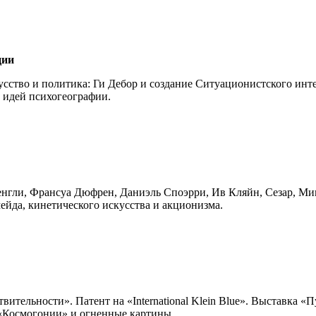
ции
кусство и политика: Ги Дебор и создание Ситуационистского ин
е идей психогеографии.
енгли, Франсуа Дюфрен, Даниэль Споэрри, Ив Кляйн, Сезар, Ми
мейда, кинетического искусства и акционизма.
тельности». Патент на «International Klein Blue». Выставка «П
 «Космогонии» и огненные картины.