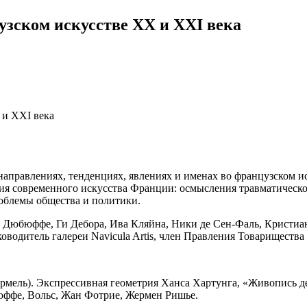
узском искусстве ХХ и ХХI века
правлениях, тенденциях, явлениях и именах во французском ис
ния современного искусства Франции: осмысления травматическ
роблемы общества и политики.
Дюбюффе, Ги Дебора, Ива Кляйна, Ники де Сен-Фаль, Кристиан
оводитель галереи Navicula Artis, член Правления Товарищества
ормель). Экспрессивная геометрия Ханса Хартунга, «Живопись 
юффе, Вольс, Жан Фотрие, Жермен Ришье.