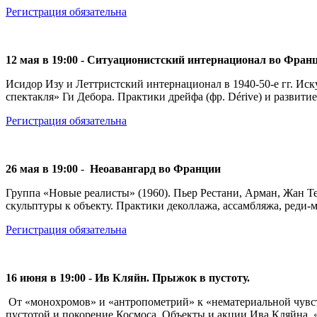
Регистрация обязательна
12 мая в 19:00 - Ситуационистский интернационал во Фран
Исидор Изу и Леттристский интернационал в 1940-50-е гг. Ис
спектакля» Ги Дебора. Практики дрейфа (фр. Dérive) и развити
Регистрация обязательна
26 мая в 19:00
-
Неоавангард во Франции
Группа «Новые реалисты» (1960). Пьер Рестани, Арман, Жан Т
скульптуры к объекту. Практики деколлажа, ассамбляжа, реди-
Регистрация обязательна
16 июня в 19:00 - Ив Кляйн. Прыжок в пустоту.
От «монохромов» и «антропометрий» к «нематериальной чувстви
пустотой и покорение Космоса. Объекты и акции Ива Кляйна.