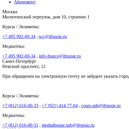
Абонемент
Москва
Милютинский переулок, дом 10, строение 1
Курсы / Экзамены:
+7 495 902-69-34
,
scc@ifrussie.ru
Медиатека:
+7 495 902-69-34
,
info-france@ifrussie.ru
Санкт-Петербург
Невский проспект, 12
При обращении на электронную почту не забудьте указать горо
Курсы / Экзамены:
+7 (812) 616-00-33
,
+7 (921) 414-77-04
,
cours.spb@ifrussie.ru
Медиатека:
+7 (812) 616-00-31
,
mediatheque.spb@ifrussie.ru