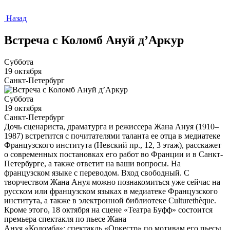
Назад
Встреча с Коломб Ануй д’Аркур
Суббота
19 октября
Санкт-Петербург
Суббота
19 октября
Санкт-Петербург
Дочь сценариста, драматурга и режиссера Жана Ануя (1910–
1987) встретится с почитателями таланта ее отца в медиатеке
Французского института (Невский пр., 12, 3 этаж), расскажет
о современных постановках его работ во Франции и в Санкт-
Петербурге, а также ответит на ваши вопросы. На
французском языке с переводом. Вход свободный. С
творчеством Жана Ануя можно познакомиться уже сейчас на
русском или французском языках в медиатеке Французского
института, а также в электронной библиотеке Culturethèque.
Кроме этого, 18 октября на сцене «Театра Буфф» состоится
премьера спектакля по пьесе Жана
Ануя «Коломба»; спектакль «Оркестр» по мотивам его пьесы