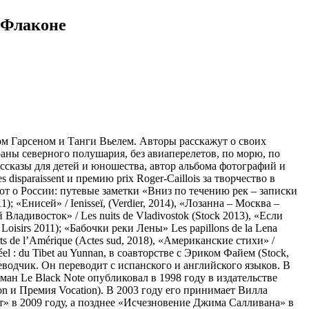
 Флаконе
ом Гарсеном и Танги Вьелем. Авторы расскажут о своих
траны северного полушария, без авиаперелетов, по морю, по
ассказы для детей и юношества, автор альбома фотографий и
paraissent и премию prix Roger-Caillois за творчество в
вуют о России: путевые заметки «Вниз по течению рек – записки
1); «Енисей» / Ienisseï, (Verdier, 2014), «Лозанна – Москва –
Владивосток» / Les nuits de Vladivostok (Stock 2013), «Если
 Loisirs 2011); «Бабочки реки Лены» Les papillons de la Lena
s de l’Amérique (Actes sud, 2018), «Американские стихи» /
l : du Tibet au Yunnan, в соавторстве с Эриком Файем (Stock,
водчик. Он переводит с испанского и английского языков. В
ман Le Black Note опубликовал в 1998 году в издательстве
on и Премия Vocation). В 2003 году его принимает Вилла
т» в 2009 году, а позднее «Исчезновение Джима Салливана» в