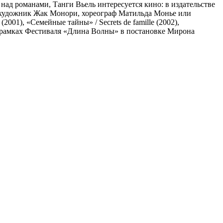
ы над романами, Танги Вьель интересуется кино: в издательстве
ак художник Жак Монори, хореограф Матильда Монье или
01), «Семейные тайны» / Secrets de famille (2002),
а в рамках Фестиваля «Длина Волны» в постановке Мирона