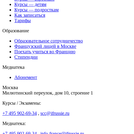
Курсы — детям
Курсы — подросткам
Как записаться
Тарифы
Образование
Образовательное сотрудничество
Французский лицей в Москве
Поехать учиться во Францию
Стипендии
Медиатека
Абонемент
Москва
Милютинский переулок, дом 10, строение 1
Курсы / Экзамены:
+7 495 902-69-34
,
scc@ifrussie.ru
Медиатека:
+7 495 902-69-34
,
info-france@ifrussie.ru