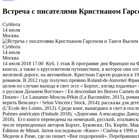
Встреча с писателями Кристианом Гарс
Суббота
14 июля
Москва
Суббота
14 июля
Москва
14 июля 2018 17.00 Куб, 1 этаж В программе дня Франции на 
книгах, а также о кругосветном путешествии, в которое они отп
железной дороге, на автомобиле. Кристиан Гарсен родился в 19
романов. В 2012 году получил премию Roland-de-Jouvenel Франц
целом по случаю выхода в свет эссе « Борхес, взгляд издалека»
о русском Дальнем Востоке» / En descendant les fleuves Carnets de
Пекин» / Le Lausanne-Moscou-Pékin (La Baconnière, 2015), романы
верить Венсану» / Selon Vincent ( Stock, 2014); рассказы для дете
(L’Ecole des Loisirs, 2012). Среди книг, вышедших в свет в пос
Poèmes américains (Finitude 2018), «Дорогами Александры Давид-
2018). Его книги переведены на немецкий, русский, итальянск
числе переведенных авторов Борхес, Буковски, По, Кирби, МакГ
Éditions de Minuit. Затем последовали «Кино» / Cinéma в 1999
Медичи в Риме, где он пишет «Вне подозрений». Перебравшись