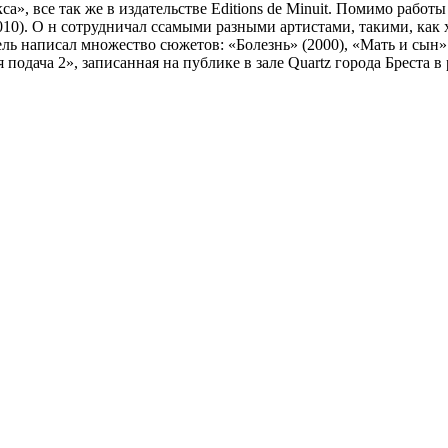
са», все так же в издательстве Editions de Minuit. Помимо работ
 2010). О н сотрудничал ссамыми разными артистами, такими, к
ь написал множество сюжетов: «Болезнь» (2000), «Мать и сын» (20
я подача 2», записанная на публике в зале Quartz города Брест