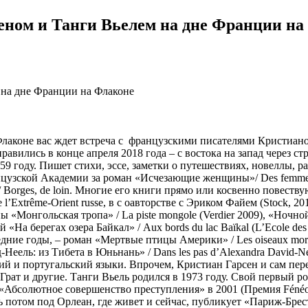
еном и Танги Вьелем на дне Франции на
Флаконе вас ждет встреча с французскими писателями Кристиан
равились в конце апреля 2018 года – с востока на запад через с
59 году. Пишет стихи, эссе, заметки о путешествиях, новеллы, р
узской Академии за роман «Исчезающие женщины»/ Des femmes dis
 / Borges, de loin. Многие его книги прямо или косвенно повест
 l’Extrême-Orient russe, в с оавторстве с Эриком Файем (Stock, 201
 «Монгольская тропа» / La piste mongole (Verdier 2009), «Ночной 
й «На берегах озера Байкал» / Aux bords du lac Baïkal (L’Ecole des
ледние годы, – роман «Мертвые птицы Америки» / Les oiseaux mort
Неель: из Тибета в Юньнань» / Dans les pas d’Alexandra David-Née
ий и португальский языки. Впрочем, Кристиан Гарсен и сам пере
рат и другие. Танги Вьель родился в 1973 году. Свой первый ро
 и «Абсолютное совершенство преступления» в 2001 (Премия Féné
 потом под Орлеан, где живет и сейчас, публикует «Париж-Брес