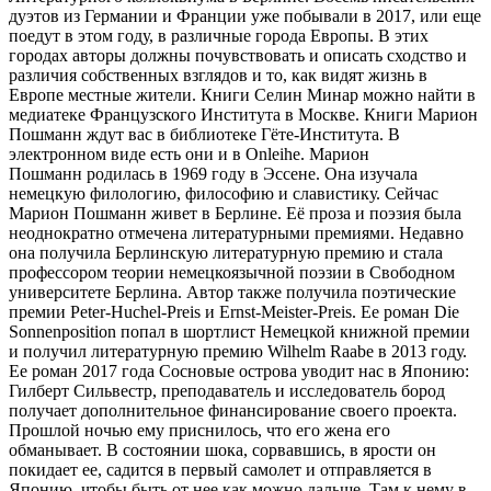
дуэтов из Германии и Франции уже побывали в 2017, или еще
поедут в этом году, в различные города Европы. В этих
городах авторы должны почувствовать и описать сходство и
различия собственных взглядов и то, как видят жизнь в
Европе местные жители. Книги Селин Минар можно найти в
медиатеке Французского Института в Москве. Книги Марион
Пошманн ждут вас в библиотеке Гёте-Института. В
электронном виде есть они и в Onleihe. Марион
Пошманн родилась в 1969 году в Эссене. Она изучала
немецкую филологию, философию и славистику. Сейчас
Марион Пошманн живет в Берлине. Её проза и поэзия была
неоднократно отмечена литературными премиями. Недавно
она получила Берлинскую литературную премию и стала
профессором теории немецкоязычной поэзии в Свободном
университете Берлина. Автор также получила поэтические
премии Peter-Huchel-Preis и Ernst-Meister-Preis. Ее роман Die
Sonnenposition попал в шортлист Немецкой книжной премии
и получил литературную премию Wilhelm Raabe в 2013 году.
Ее роман 2017 года Сосновые острова уводит нас в Японию:
Гилберт Сильвестр, преподаватель и исследователь бород
получает дополнительное финансирование своего проекта.
Прошлой ночью ему приснилось, что его жена его
обманывает. В состоянии шока, сорвавшись, в ярости он
покидает ее, садится в первый самолет и отправляется в
Японию, чтобы быть от нее как можно дальше. Там к нему в