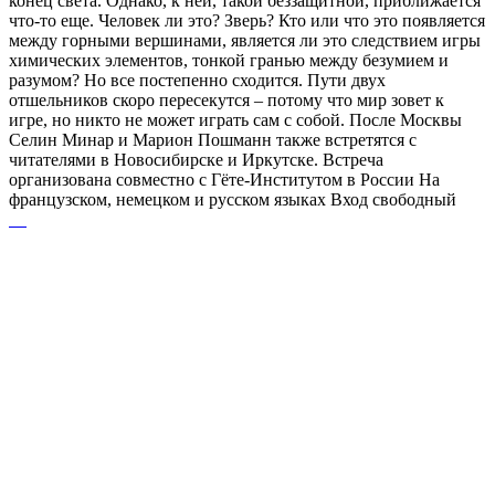
конец света. Однако, к ней, такой беззащитной, приближается
что-то еще. Человек ли это? Зверь? Кто или что это появляется
между горными вершинами, является ли это следствием игры
химических элементов, тонкой гранью между безумием и
разумом? Но все постепенно сходится. Пути двух
отшельников скоро пересекутся – потому что мир зовет к
игре, но никто не может играть сам с собой. После Москвы
Селин Минар и Марион Пошманн также встретятся с
читателями в Новосибирске и Иркутске. Встреча
организована совместно с Гёте-Институтом в России На
французском, немецком и русском языках Вход свободный