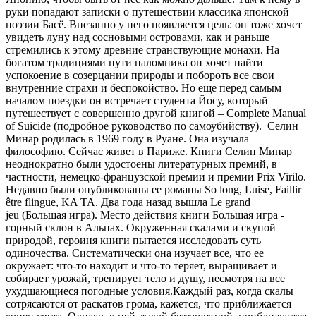
руки попадают записки о путешествии классика японской
поэзии Басё. Внезапно у него появляется цель: он тоже хочет
увидеть луну над сосновыми островами, как и раньше
стремились к этому древние странствующие монахи. На
богатом традициями пути паломника он хочет найти
успокоение в созерцании природы и побороть все свои
внутренние страхи и беспокойство. Но еще перед самым
началом поездки он встречает студента Йосу, который
путешествует с совершенно другой книгой – Complete Manual
of Suicide (подробное руководство по самоубийству). Селин
Минар родилась в 1969 году в Руане. Она изучала
философию. Сейчас живет в Париже. Книги Селин Минар
неоднократно были удостоены литературных премий, в
частности, немецко-французской премии и премии Prix Virilo.
Недавно были опубликованы ее романы So long, Luise, Faillir
être flingue, KA TA. Два года назад вышла Le grand
jeu (Большая игра). Место действия книги Большая игра -
горный склон в Альпах. Окруженная скалами и скупой
природой, героиня книги пытается исследовать суть
одиночества. Систематически она изучает все, что ее
окружает: что-то находит и что-то теряет, выращивает и
собирает урожай, тренирует тело и душу, несмотря на все
ухудшающиеся погодные условия.Каждый раз, когда скалы
сотрясаются от раскатов грома, кажется, что приближается