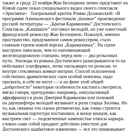
также: в среду 22 ноября Жан Беллорини лично представит на
Новой сцене показ специального видео своего спектакля
«Эрисмена» Театральный критик Роман Должанский: «В
программе Авиньонского фестиваля „базовое” произведение
русской литературы — „Братья Карамазовы” Достоевского.
Спектакль „Karamazov” поставил молодой, но уже известный
французский режиссер Жан Беллорини. Пожалуй, именно
пространство, придуманное самим режиссером, стало
главным героем новой версии „Карамазовых”. На сцене
выстроен павильон, чем-то напоминающий
железнодорожную станцию, перед ним — два рельсовых
пути. Эпизоды из романа Достоевского разыгрываются то на
небольших платформах, легко скользящих по рельсам, то
внутри стеклянных комнат-витрин. Способ исполнения
собственно драматических сцен особой новизны, надо
признать, в себе не несет — и на фоне этой общей
„добротности” некоторые особенности кастинга смотрятся,
мягко говоря, причудливо: например, импульсивный
афрофранцуз в роли Дмитрия Карамазова или похожий
на дауншифтера молодой музыкант в роли старца Зосимы. Но
то, как связаны эти сцены ритмически, как тонко строится
музыкальная партитура постановки, в конце концов, как
выстроен свет — подсвеченные каменистые откосы карьера
словно сами собой придают действию уместное для
Достоевского надбытовое измерение — все это приковывает