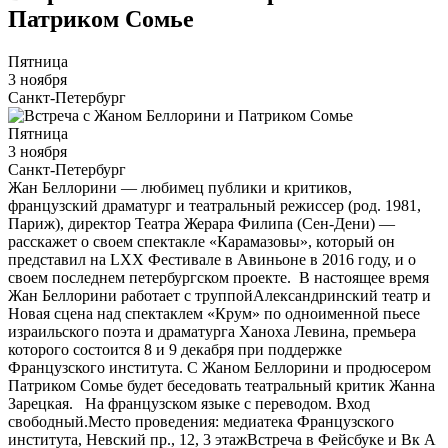
Патриком Сомье
Пятница
3 ноября
Санкт-Петербург
Пятница
3 ноября
Санкт-Петербург
Жан Беллорини — любимец публики и критиков,
французский драматург и театральный режиссер (род. 1981,
Париж), директор Театра Жерара Филипа (Сен-Дени) —
расскажет о своем спектакле «Карамазовы», который он
представил на LXX Фестивале в Авиньоне в 2016 году, и о
своем последнем петербургском проекте. В настоящее время
Жан Беллорини работает с труппойАлександринский театр и
Новая сцена над спектаклем «Крум» по одноименной пьесе
израильского поэта и драматурга Ханоха Левина, премьера
которого состоится 8 и 9 декабря при поддержке
Французского института. С Жаном Беллорини и продюсером
Патриком Сомье будет беседовать театральный критик Жанна
Зарецкая. На французском языке с переводом. Вход
свободный.Место проведения: медиатека Французского
института, Невский пр., 12, 3 этажВстреча в Фейсбуке и Вк А