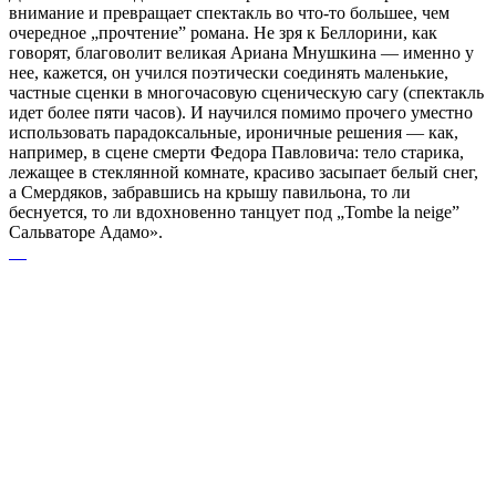
внимание и превращает спектакль во что-то большее, чем
очередное „прочтение” романа. Не зря к Беллорини, как
говорят, благоволит великая Ариана Мнушкина — именно у
нее, кажется, он учился поэтически соединять маленькие,
частные сценки в многочасовую сценическую сагу (спектакль
идет более пяти часов). И научился помимо прочего уместно
использовать парадоксальные, ироничные решения — как,
например, в сцене смерти Федора Павловича: тело старика,
лежащее в стеклянной комнате, красиво засыпает белый снег,
а Смердяков, забравшись на крышу павильона, то ли
беснуется, то ли вдохновенно танцует под „Tombe la neige”
Сальваторе Адамо».