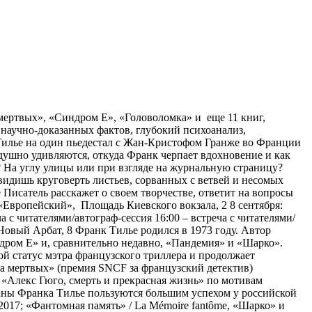
мертвых», «Синдром Е», «Головоломка» и еще 11 книг,
научно-доказанных фактов, глубокий психоанализ,
 Тилье на один пьедестал с Жан-Кристофом Гранже во Франции
душно удивляются, откуда Франк черпает вдохновение и как
 На углу улицы или при взгляде на журнальную страницу?
о видишь круговерть листьев, сорванных с ветвей и несомых
 Писатель расскажет о своем творчестве, ответит на вопросы
 «Европейский», Площадь Киевского вокзала, 2 8 сентября:
 с читателями/автограф-сессия 16:00 – встреча с читателями/
 Новый Арбат, 8 Франк Тилье родился в 1973 году. Автор
ндром Е» и, сравнительно недавно, «Пандемия» и «Шарко».
свой статус мэтра французского триллера и продолжает
а мертвых» (премия SNCF за французский детектив)
 «Алекс Гюго, смерть и прекрасная жизнь» по мотивам
оманы Франка Тилье пользуются большим успехом у российской
017; «Фантомная память» / La Mémoire fantôme, «Шарко» и