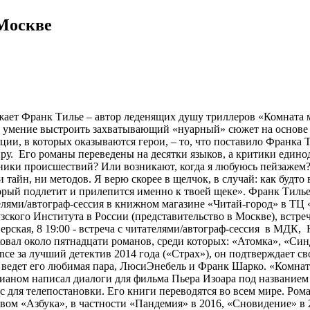
 Москве
жает Франк Тилье – автор леденящих душу триллеров «Комната 
, умение выстроить захватывающий «нуарный» сюжет на основе 
ии, в которых оказываются герои, – то, что поставило Франка
ру. Его романы переведены на десятки языков, а критики едино
ики происшествий? Или возникают, когда я любуюсь пейзажем?
и тайн, ни методов. Я верю скорее в щелчок, в случай: как будт
оторый подлетит и прилепится именно к твоей щеке». Франк Тилье
ателями/автограф-сессия в книжном магазине «Читай-город» в ТЦ
ского Института в России (представительство в Москве), встреча
ерская, 8 19:00 - встреча с читателями/автограф-сессия в МДК,
ковал около пятнадцати романов, среди которых: «Атомка», «Си
France за лучший детектив 2014 года («Страх»), он подтверждает 
 ведет его любимая пара, ЛюсиЭнебель и Франк Шарко. «Комнат
кианом написал диалоги для фильма Пьера Изоара под названием
нс для телепостановки. Его книги переводятся во всем мире. Р
ом «Азбука», в частности «Пандемия» в 2016, «Сновидение» в 2