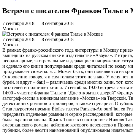
Встречи с писателем Франком Тилье в
7 сентября 2018 — 8 сентября 2018
Москва
7 сентября 2018 — 8 сентября 2018
Москва
В рамках франко-российского года литературы в Москву приез
вышедших на русском языке в издательстве «Азбука». Интрига
неординарные, экстремальные и держащие в напряжении ситуац
и сделало его книги популярными среди читателей по всему ми
придумывает сюжеты. «… Может быть, они появляются из хрон
Откровенно говоря, я и сам толком этого не знаю. У меня нет н
бурей, и вдруг – бац! – различаешь среди многих один, тот, к
читателей и подпишет книги. 7 сентября: 19:00 встреча с чит
14:00 - участие Франка Тилье в "Дне открытых дверей" Француз
автограф-сессия в книжном магазине «Москва» на Тверской, Тв
детективных романов и триллеров, а также сценарист. Опубли
Став лауреатом премии Étoiles газеты Parisien-Aujourd’hui en 
чередовать отдельные романы и серию расследований, которые
была экранизирована. Франк Тилье в соавторстве с Николя Та
американского романа, действие которого перенесено в Прова
публики, более десяти наименований опубликованы издательств