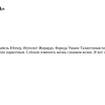
А»
абель Юппер, Ипполит Жирардо, Фарида Ушани Талантливая пер
тии наркотиков. Соблазн изменить жизнь слишком велик. И вот 