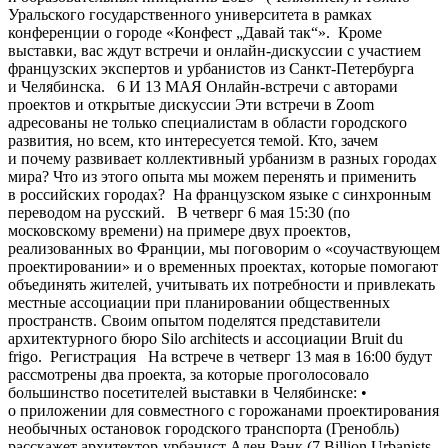
Уральского государственного университета в рамках
конференции о городе «Конфест „Давай так“». Кроме
выставки, вас ждут встречи и онлайн-дискуссии с участием
французских экспертов и урбанистов из Санкт-Петербурга
и Челябинска. 6 И 13 МАЯ Онлайн-встречи с авторами
проектов и открытые дискуссии Эти встречи в Zoom
адресованы не только специалистам в области городского
развития, но всем, кто интересуется темой. Кто, зачем
и почему развивает коллективный урбанизм в разных городах
мира? Что из этого опыта мы можем перенять и применить
в российских городах? На французском языке с синхронным
переводом на русский. В четверг 6 мая 15:30 (по
московскому времени) на примере двух проектов,
реализованных во Франции, мы поговорим о «соучаствующем
проектировании» и о временных проектах, которые помогают
объединять жителей, учитывать их потребности и привлекать
местные ассоциации при планировании общественных
пространств. Своим опытом поделятся представители
архитектурного бюро Silo architects и ассоциации Bruit du
frigo. Регистрация На встрече в четверг 13 мая в 16:00 будут
рассмотрены два проекта, за которые проголосовало
большинство посетителей выставки в Челябинске: •
о приложении для совместного с горожанами проектирования
необычных остановок городского транспорта (Гренобль)
расскажет архитектор-урбанист Ален Рэнк (7 Billion Urbanists,