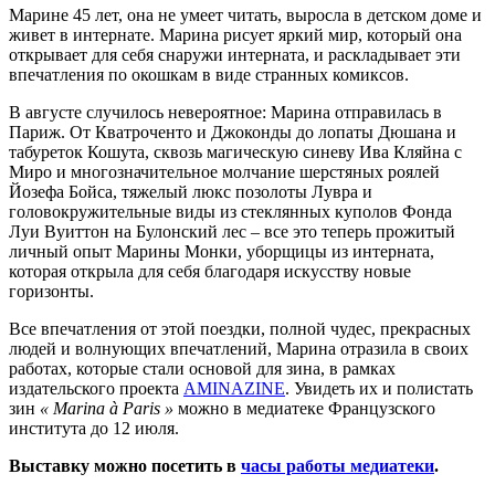
Марине 45 лет, она не умеет читать, выросла в детском доме и
живет в интернате. Марина рисует яркий мир, который она
открывает для себя снаружи интерната, и раскладывает эти
впечатления по окошкам в виде странных комиксов.
В августе случилось невероятное: Марина отправилась в
Париж. От Кватроченто и Джоконды до лопаты Дюшана и
табуреток Кошута, сквозь магическую синеву Ива Кляйна с
Миро и многозначительное молчание шерстяных роялей
Йозефа Бойса, тяжелый люкс позолоты Лувра и
головокружительные виды из стеклянных куполов Фонда
Луи Вуиттон на Булонский лес – все это теперь прожитый
личный опыт Марины Монки, уборщицы из интерната,
которая открыла для себя благодаря искусству новые
горизонты.
Все впечатления от этой поездки, полной чудес, прекрасных
людей и волнующих впечатлений, Марина отразила в своих
работах, которые стали основой для зина, в рамках
издательского проекта
AMINAZINE
. Увидеть их и полистать
зин
« Marina à Paris »
можно в медиатеке Французского
института до 12 июля.
Выставку можно посетить в
часы работы медиатеки
.