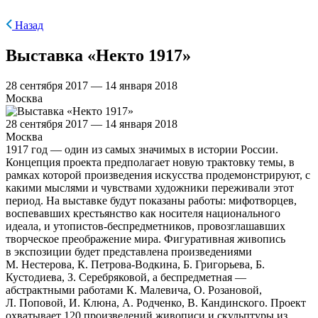
Назад
Выставка «Некто 1917»
28 сентября 2017 — 14 января 2018
Москва
28 сентября 2017 — 14 января 2018
Москва
1917 год — один из самых значимых в истории России.
Концепция проекта предполагает новую трактовку темы, в
рамках которой произведения искусства продемонстрируют, с
какими мыслями и чувствами художники переживали этот
период. На выставке будут показаны работы: мифотворцев,
воспевавших крестьянство как носителя национального
идеала, и утопистов-беспредметников, провозглашавших
творческое преображение мира. Фигуративная живопись
в экспозиции будет представлена произведениями
М. Нестерова, К. Петрова-Водкина, Б. Григорьева, Б.
Кустодиева, З. Серебряковой, а беспредметная —
абстрактными работами К. Малевича, О. Розановой,
Л. Поповой, И. Клюна, А. Родченко, В. Кандинского. Проект
охватывает 120 произведений живописи и скульптуры из