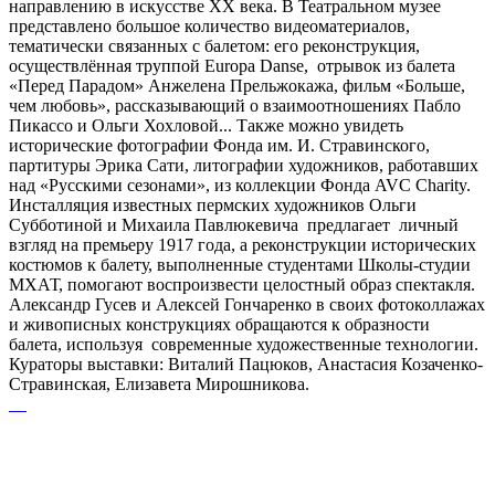
направлению в искусстве ХХ века. В Театральном музее
представлено большое количество видеоматериалов,
тематически связанных с балетом: его реконструкция,
осуществлённая труппой Europa Danse, отрывок из балета
«Перед Парадом» Анжелена Прельжокажа, фильм «Больше,
чем любовь», рассказывающий о взаимоотношениях Пабло
Пикассо и Ольги Хохловой... Также можно увидеть
исторические фотографии Фонда им. И. Стравинского,
партитуры Эрика Сати, литографии художников, работавших
над «Русскими сезонами», из коллекции Фонда AVC Charity.
Инсталляция известных пермских художников Ольги
Субботиной и Михаила Павлюкевича предлагает личный
взгляд на премьеру 1917 года, а реконструкции исторических
костюмов к балету, выполненные студентами Школы-студии
МХАТ, помогают воспроизвести целостный образ спектакля.
Александр Гусев и Алексей Гончаренко в своих фотоколлажах
и живописных конструкциях обращаются к образности
балета, используя современные художественные технологии.
Кураторы выставки: Виталий Пацюков, Анастасия Козаченко-
Стравинская, Елизавета Мирошникова.