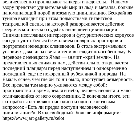
величественно проплывают танкеры и ледоколы. Нашему
взору предстает удивительный мир из льда и металла, больше
напоминающий порой внеземную цивилизацию. Бескрайняя
тундра выглядит при этом подмостками гигантской
театральной сцены, на которой разворачивается действие
феерической пьесы о судьбах нынешней цивилизации.
Снимки неоглядных интерьеров и футуристических корпусов
соседствуют с белым безмолвием полярных просторов и
портретами ненецких оленеводов. В столь экстремальных
условиях даже игра света и тени выглядит по-особенному. В
переводе с ненецкого Ямал — значит «край земли». На
представленных снимках нам, действительно, открывается
последний плацдарм перед наступлением и одновременно -
последний, еще не покоренный рубеж дикой природы. На
Ямале, яснее, чем где бы то ни было, проступает безмерность.
Все пределы там мирно уживаются между собой:
пространство и время, земля и небо, человек неолита и мало
отличающийся от него современник. В конечном итоге, эти
фотоработы оставляют нас один на один с ключевым
вопросом: «Есть ли предел поступи человеческой
цивилизации?» Вход свободный. Больше информации:
https://www.jart-gallery.ru/xelot