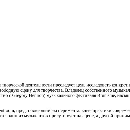
 творческой деятельности преследует цель исследовать конкретн
 свободную сцену для творчества. Владелец собственного музыка
стно с Gregory Henrion) музыкального фестиваля Bruitisme, н
centroom, представляющий экспериментальные практики современ
: один из музыкантов присутствует на сцене, а другой принимае