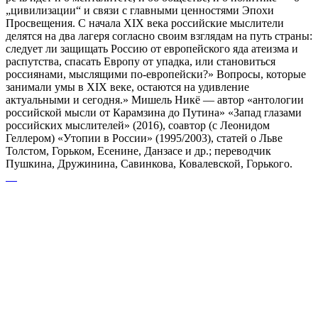
„цивилизации“ и связи с главными ценностями Эпохи
Просвещения. С начала XIX века российские мыслители
делятся на два лагеря согласно своим взглядам на путь страны:
следует ли защищать Россию от европейского яда атеизма и
распутства, спасать Европу от упадка, или становиться
россиянами, мыслящими по-европейски?» Вопросы, которые
занимали умы в XIX веке, остаются на удивление
актуальными и сегодня.» Мишель Никё — автор «антологии
российской мысли от Карамзина до Путина» «Запад глазами
российских мыслителей» (2016), соавтор (с Леонидом
Геллером) «Утопии в России» (1995/2003), статей о Льве
Толстом, Горьком, Есенине, Данзасе и др.; переводчик
Пушкина, Дружинина, Савинкова, Ковалевской, Горького.