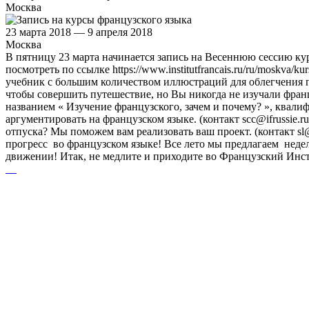
Москва
23 марта 2018 — 9 апреля 2018
Москва
В пятницу 23 марта начинается запись на Весеннюю сессию кур
посмотреть по ссылке https://www.institutfrancais.ru/ru/moskv
учебник с большим количеством иллюстраций для облегчения п
чтобы совершить путешествие, но Вы никогда не изучали францу
названием « Изучение французского, зачем и почему? », квал
аргументировать на французском языке. (контакт scc@ifrussie
отпуска? Мы поможем вам реализовать ваш проект. (контакт sl@
прогресс во французском языке! Все лето мы предлагаем недели
движении! Итак, не медлите и приходите во Французский Инс