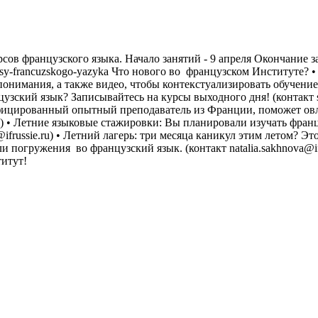
сов французского языка. Начало занятий - 9 апреля Окончание 
a/kursy-francuzskogo-yazyka Что нового во французском Институте
онимания, а также видео, чтобы контекстуализировать обучение
зский язык? Записывайтесь на курсы выходного дня! (контакт sc
ифицированный опытный преподаватель из Франции, поможет овл
.ru) • Летние языковые стажировки: Вы планировали изучать фра
ifrussie.ru) • Летний лагерь: три месяца каникул этим летом? Э
 погружения во французский язык. (контакт natalia.sakhnova@if
титут!