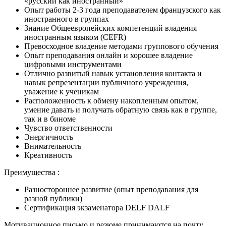
«русский как иностранный»
Опыт работы 2-3 года преподавателем французского как
иностранного в группах
Знание Общеевропейских компетенций владения
иностранным языком (CEFR)
Превосходное владение методами группового обучения
Опыт преподавания онлайн и хорошее владение
цифровыми инструментами
Отлично развитый навык установления контакта и
навык репрезентации публичного учреждения,
уважение к ученикам
Расположенность к обмену накопленным опытом,
умение давать и получать обратную связь как в группе,
так и в биноме
Чувство ответственности
Энергичность
Внимательность
Креативность
Преимущества :
Разностороннее развитие (опыт преподавания для
разной публики)
Сертификация экзаменатора DELF DALF
Мотивационное письмо и резюме принимаются на почту