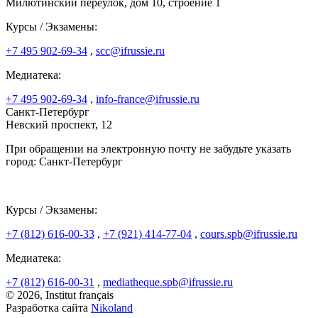
Милютинский переулок, дом 10, строение 1
Курсы / Экзамены:
+7 495 902-69-34
,
scc@ifrussie.ru
Медиатека:
+7 495 902-69-34
,
info-france@ifrussie.ru
Санкт-Петербург
Невский проспект, 12
При обращении на электронную почту не забудьте указать
город: Санкт-Петербург
Курсы / Экзамены:
+7 (812) 616-00-33
,
+7 (921) 414-77-04
,
cours.spb@ifrussie.ru
Медиатека:
+7 (812) 616-00-31
,
mediatheque.spb@ifrussie.ru
© 2026, Institut français
Разработка сайта
Nikoland