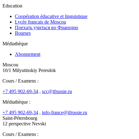
Education
Coopération éducative et linguistique
Lycée français de Moscou
Поехать учиться во Францию
Bourses
Médiathèque
Abonnement
Moscou
10/1 Milyutinskiy Pereulok
Cours / Examens :
+7 495 902-69-34
,
scc@ifrussie.ru
Médiathèque :
+7 495 902-69-34
,
info-france@ifrussie.ru
Saint-Pétersbourg
12 perspective Nevski
Cours / Examens :