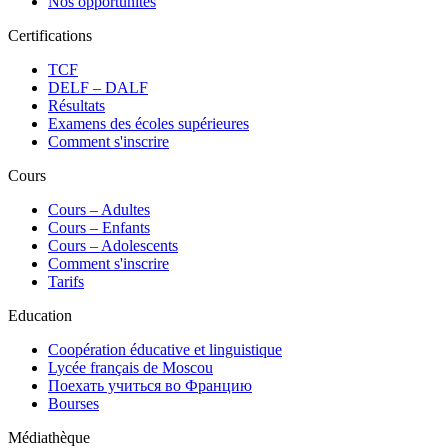
Nos opportunités
Certifications
TCF
DELF – DALF
Résultats
Examens des écoles supérieures
Comment s'inscrire
Cours
Сours – Adultes
Cours – Enfants
Cours – Adolescents
Comment s'inscrire
Tarifs
Education
Coopération éducative et linguistique
Lycée français de Moscou
Поехать учиться во Францию
Bourses
Médiathèque