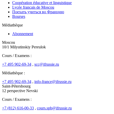
Coopération éducative et linguistique
Lycée français de Moscou
Поехать учиться во Францию
Bourses
Médiathèque
Abonnement
Moscou
10/1 Milyutinskiy Pereulok
Cours / Examens :
+7 495 902-69-34
,
scc@ifrussie.ru
Médiathèque :
+7 495 902-69-34
,
info-france@ifrussie.ru
Saint-Pétersbourg
12 perspective Nevski
Cours / Examens :
+7 (812) 616-00-33
,
cours.spb@ifrussie.ru