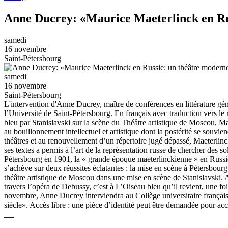
Anne Ducrey: «Maurice Maeterlinck en Ru
samedi
16 novembre
Saint-Pétersbourg
samedi
16 novembre
Saint-Pétersbourg
L'intervention d'Anne Ducrey, maître de conférences en littérature gén
l’Université de Saint-Pétersbourg. En français avec traduction vers l
bleu par Stanislavski sur la scène du Théâtre artistique de Moscou, Ma
au bouillonnement intellectuel et artistique dont la postérité se souvi
théâtres et au renouvellement d’un répertoire jugé dépassé, Maeterlin
ses textes a permis à l’art de la représentation russe de chercher des 
Pétersbourg en 1901, la « grande époque maeterlinckienne » en Russie 
s’achève sur deux réussites éclatantes : la mise en scène à Pétersbo
théâtre artistique de Moscou dans une mise en scène de Stanislavski. A
travers l’opéra de Debussy, c’est à L’Oiseau bleu qu’il revient, une f
novembre, Anne Ducrey interviendra au Collège universitaire français 
siècle». Accès libre : une pièce d’identité peut être demandée pour a