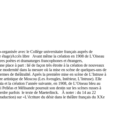
o-organisée avec le Collège universitaire français auprès de
i, 3e étage)Accès libre Avant même la création en 1908 de L’Oiseau
tres poètes et dramaturges francophones et étrangers,
e place à part : lié de façon très étroite à la création de nouveaux
ine modernité dans la mesure où la mise en scène de quelques-uns de
termes de théâtralité. Après la première mise en scène de L’Intruse à
 artistique de Moscou (Les Aveugles, Intérieur, L’Intruse). Elle
a et la création l’année suivante, en 1908, de L’Oiseau bleu au
 Pelléas et Mélisande poursuit son destin sur les scènes russes à
 perdre parfois le texte de Maeterlinck. À noter : du 14 au 22
aduction) sur «L’écriture du désir dans le théâtre français du XXe