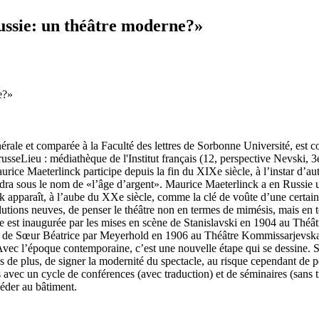
ssie: un théâtre moderne?»
érale et comparée à la Faculté des lettres de Sorbonne Université, est c
e russeLieu : médiathèque de l'Institut français (12, perspective Nevsk
urice Maeterlinck participe depuis la fin du XIXe siècle, à l’instar d’au
endra sous le nom de «l’âge d’argent». Maurice Maeterlinck a en Russie un
ck apparaît, à l’aube du XXe siècle, comme la clé de voûte d’une certa
solutions neuves, de penser le théâtre non en termes de mimésis, mais en 
est inaugurée par les mises en scène de Stanislavski en 1904 au Théâtre
urg de Sœur Béatrice par Meyerhold en 1906 au Théâtre Kommissarjevskaï
vec l’époque contemporaine, c’est une nouvelle étape qui se dessine. Si
ois de plus, de signer la modernité du spectacle, au risque cependant de
avec un cycle de conférences (avec traduction) et de séminaires (sans tr
ccéder au bâtiment.