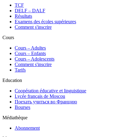
TCF
DELF – DALF
Résultats
Examens des écoles supérieures
Comment s'inscrire
Cours
Сours – Adultes
Cours – Enfants
Cours – Adolescents
Comment s'inscrire
Tarifs
Education
Coopération éducative et linguistique
Lycée français de Moscou
Поехать учиться во Францию
Bourses
Médiathèque
Abonnement