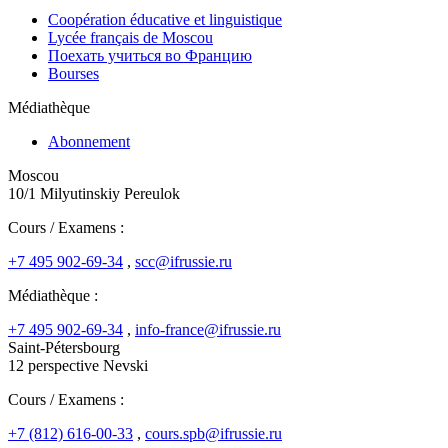
Coopération éducative et linguistique
Lycée français de Moscou
Поехать учиться во Францию
Bourses
Médiathèque
Abonnement
Moscou
10/1 Milyutinskiy Pereulok
Cours / Examens :
+7 495 902-69-34
,
scc@ifrussie.ru
Médiathèque :
+7 495 902-69-34
,
info-france@ifrussie.ru
Saint-Pétersbourg
12 perspective Nevski
Cours / Examens :
+7 (812) 616-00-33
,
cours.spb@ifrussie.ru