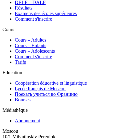
DELF – DALF
Résultats
Examens des écoles supérieures
Comment s'inscrire
Cours
Сours – Adultes
Cours – Enfants
Cours – Adolescents
Comment s'inscrire
Tarifs
Education
Coopération éducative et linguistique
Lycée français de Moscou
Поехать учиться во Францию
Bourses
Médiathèque
Abonnement
Moscou
10/1 Milyutinskiy Pereulok