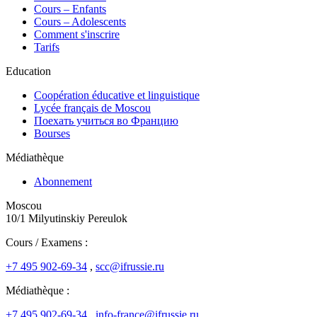
Cours – Enfants
Cours – Adolescents
Comment s'inscrire
Tarifs
Education
Coopération éducative et linguistique
Lycée français de Moscou
Поехать учиться во Францию
Bourses
Médiathèque
Abonnement
Moscou
10/1 Milyutinskiy Pereulok
Cours / Examens :
+7 495 902-69-34
,
scc@ifrussie.ru
Médiathèque :
+7 495 902-69-34
,
info-france@ifrussie.ru