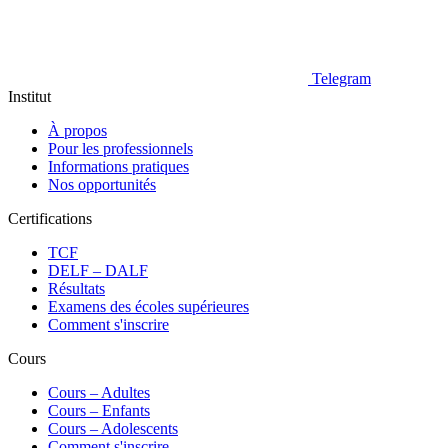
Telegram
Institut
À propos
Pour les professionnels
Informations pratiques
Nos opportunités
Certifications
TCF
DELF – DALF
Résultats
Examens des écoles supérieures
Comment s'inscrire
Cours
Сours – Adultes
Cours – Enfants
Cours – Adolescents
Comment s'inscrire