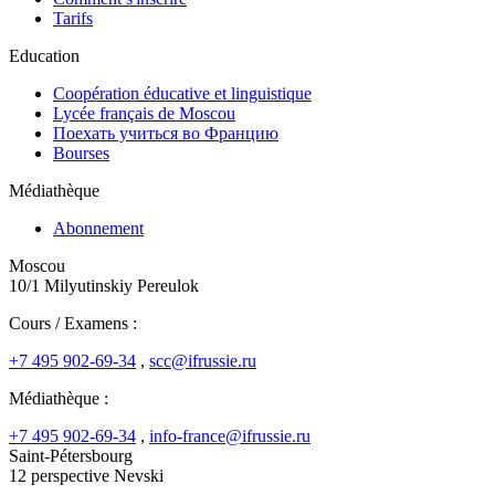
Tarifs
Education
Coopération éducative et linguistique
Lycée français de Moscou
Поехать учиться во Францию
Bourses
Médiathèque
Abonnement
Moscou
10/1 Milyutinskiy Pereulok
Cours / Examens :
+7 495 902-69-34
,
scc@ifrussie.ru
Médiathèque :
+7 495 902-69-34
,
info-france@ifrussie.ru
Saint-Pétersbourg
12 perspective Nevski