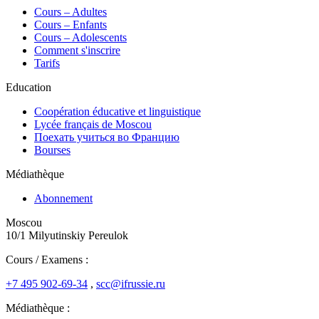
Сours – Adultes
Cours – Enfants
Cours – Adolescents
Comment s'inscrire
Tarifs
Education
Coopération éducative et linguistique
Lycée français de Moscou
Поехать учиться во Францию
Bourses
Médiathèque
Abonnement
Moscou
10/1 Milyutinskiy Pereulok
Cours / Examens :
+7 495 902-69-34
,
scc@ifrussie.ru
Médiathèque :