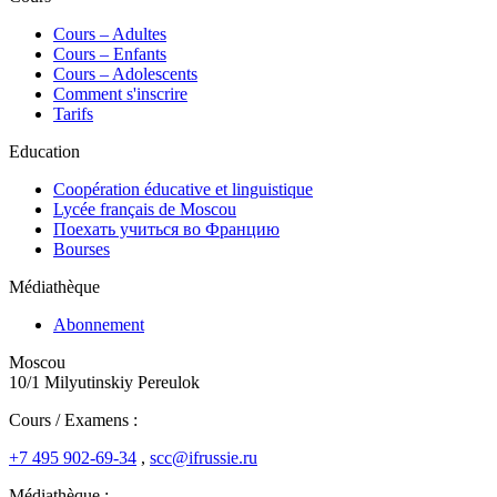
Сours – Adultes
Cours – Enfants
Cours – Adolescents
Comment s'inscrire
Tarifs
Education
Coopération éducative et linguistique
Lycée français de Moscou
Поехать учиться во Францию
Bourses
Médiathèque
Abonnement
Moscou
10/1 Milyutinskiy Pereulok
Cours / Examens :
+7 495 902-69-34
,
scc@ifrussie.ru
Médiathèque :