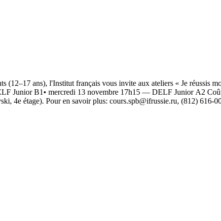
2–17 ans), l'Institut français vous invite aux ateliers « Je réussis mon
DELF Junior B1• mercredi 13 novembre 17h15 — DELF Junior A2 Coût d'un
evski, 4e étage). Pour en savoir plus: cours.spb@ifrussie.ru, (812) 616-