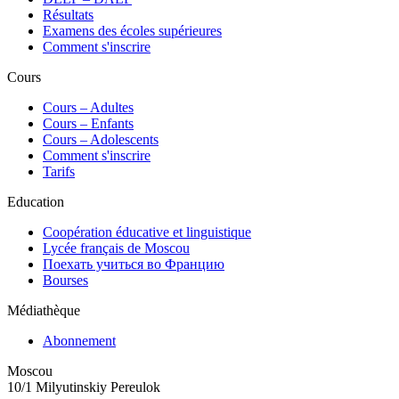
Résultats
Examens des écoles supérieures
Comment s'inscrire
Cours
Сours – Adultes
Cours – Enfants
Cours – Adolescents
Comment s'inscrire
Tarifs
Education
Coopération éducative et linguistique
Lycée français de Moscou
Поехать учиться во Францию
Bourses
Médiathèque
Abonnement
Moscou
10/1 Milyutinskiy Pereulok