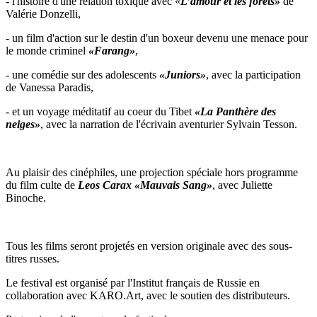
- l'histoire d'une relation toxique avec «
L’amour et les forêts»
de
Valérie Donzelli,
- un film d'action sur le destin d'un boxeur devenu une menace pour
le monde criminel
«Farang»
,
- une comédie sur des adolescents
«Juniors»
, avec la participation
de Vanessa Paradis,
- et un voyage méditatif au coeur du Tibet
«La Panthère des
neiges»
, avec la narration de l'écrivain aventurier Sylvain Tesson.
Au plaisir des cinéphiles, une projection spéciale hors programme
du film culte de
Leos Carax «Mauvais Sang»
, avec Juliette
Binoche.
Tous les films seront projetés en version originale avec des sous-
titres russes.
Le festival est organisé par l'Institut français de Russie en
collaboration avec KARO.Art, avec le soutien des distributeurs.