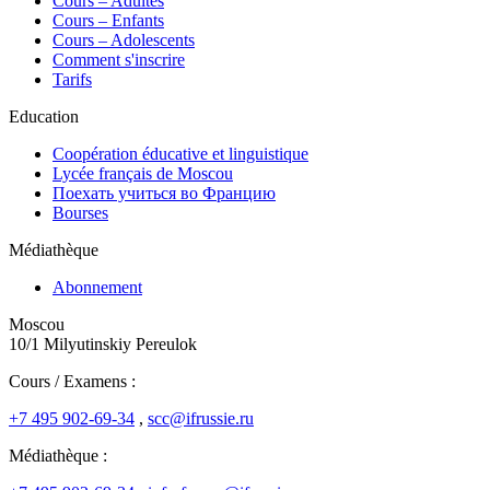
Сours – Adultes
Cours – Enfants
Cours – Adolescents
Comment s'inscrire
Tarifs
Education
Coopération éducative et linguistique
Lycée français de Moscou
Поехать учиться во Францию
Bourses
Médiathèque
Abonnement
Moscou
10/1 Milyutinskiy Pereulok
Cours / Examens :
+7 495 902-69-34
,
scc@ifrussie.ru
Médiathèque :