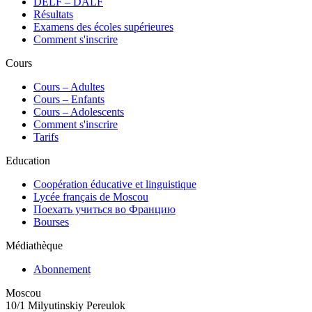
DELF – DALF
Résultats
Examens des écoles supérieures
Comment s'inscrire
Cours
Сours – Adultes
Cours – Enfants
Cours – Adolescents
Comment s'inscrire
Tarifs
Education
Coopération éducative et linguistique
Lycée français de Moscou
Поехать учиться во Францию
Bourses
Médiathèque
Abonnement
Moscou
10/1 Milyutinskiy Pereulok