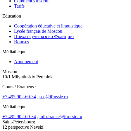
Comment s'inscrire
Tarifs
Education
Coopération éducative et linguistique
Lycée français de Moscou
Поехать учиться во Францию
Bourses
Médiathèque
Abonnement
Moscou
10/1 Milyutinskiy Pereulok
Cours / Examens :
+7 495 902-69-34
,
scc@ifrussie.ru
Médiathèque :
+7 495 902-69-34
,
info-france@ifrussie.ru
Saint-Pétersbourg
12 perspective Nevski