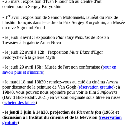
• 25 mars : exposition d'Ivan Pliouchtch au Centre d'art
contemporain Sergey Kuryokhin
er
• 1
avril : exposition de Semion Motolianets, lauréat du Prix de
l'Institut français dans le cadre du Prix Sergey Kuryokhin, au Musée
du rêve Sigmund Freud
• le jeudi 8 avril : l'exposition
Planetary Nebulas
de Rostan
Tavasiev à la galerie Anna Nova
• le jeudi 22 avril à 12h : l'exposition
Mute Blaze
d'Egor
Fedorychev à la galerie Myth
• le jeudi 29 avril 16h : Musée de l'art non conformiste (
pour en
savoir plus et s'inscrire
)
• le mardi 18 mai 18h30 : rendez-vous au café du cinéma
Avrora
pour discuter de la peinture de Van Gogh (
réservation gratuite
) ; à
19h40, vous pouvez nous rejoindre pour voir le film
Sunflowers
(David Bickerstaff, 2021) en version originale sous-titrée en russe
(
acheter des billets
)
• le jeudi 3 juin à 14h30, projection de
Pierrot le fou
(1965) et
discussion à l'Institut du cinéma et de la télévision (
réservation
gratuite
)