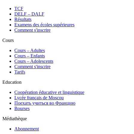
TCF
DELF – DALF
Résultats
Examens des écoles supérieures
Comment s'inscrire
Cours
Сours – Adultes
Cours – Enfants
Cours – Adolescents
Comment s'inscrire
Tarifs
Education
Coopération éducative et linguistique
Lycée français de Moscou
Поехать учиться во Францию
Bourses
Médiathèque
Abonnement