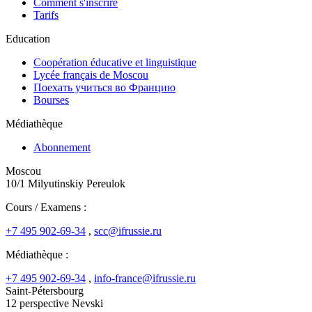
Comment s'inscrire
Tarifs
Education
Coopération éducative et linguistique
Lycée français de Moscou
Поехать учиться во Францию
Bourses
Médiathèque
Abonnement
Moscou
10/1 Milyutinskiy Pereulok
Cours / Examens :
+7 495 902-69-34
,
scc@ifrussie.ru
Médiathèque :
+7 495 902-69-34
,
info-france@ifrussie.ru
Saint-Pétersbourg
12 perspective Nevski