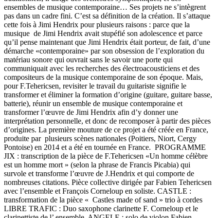
ensembles de musique contemporaine… Ses projets ne s’intègrent
pas dans un cadre fini. C’est sa définition de la création. Il s’attaque
cette fois à Jimi Hendrix pour plusieurs raisons : parce que la
musique de Jimi Hendrix avait stupéfié son adolescence et parce
qu’il pense maintenant que Jimi Hendrix était porteur, de fait, d’une
démarche «contemporaine» par son obsession de l’exploration du
matériau sonore qui ouvrait sans le savoir une porte qui
communiquait avec les recherches des électroacousticiens et des
compositeurs de la musique contemporaine de son époque. Mais,
pour F.Tehericsen, revisiter le travail du guitariste signifie le
transformer et éliminer la formation d’origine (guitare, guitare basse,
batterie), réunir un ensemble de musique contemporaine et
transformer l’œuvre de Jimi Hendrix afin d’y donner une
interprétation personnelle, et donc de recomposer à partir des pièces
d’origines. La première mouture de ce projet a été créée en France,
produite par plusieurs scènes nationales (Poitiers, Niort, Cergy
Pontoise) en 2014 et a été en tournée en France. PROGRAMME
JIX : transcription de la pièce de F.Tehericsen «Un homme célèbre
est un homme mort » (selon la phrase de Francis Picabia) qui
survole et transforme l’œuvre de J.Hendrix et qui comporte de
nombreuses citations. Pièce collective dirigée par Fabien Tehericsen
avec l’ensemble et François Corneloup en soliste. CASTLE :
transformation de la pièce « Castles made of sand » trio à cordes
LIBRE TRAFIC : Duo saxophone clarinette F. Corneloup et le
clarinettiste de l’ ensemble. ANGELE : solo de violon Fabien