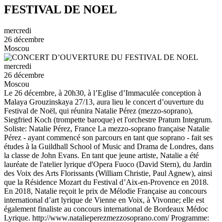
FESTIVAL DE NOEL
mercredi
26 décembre
Moscou
mercredi
26 décembre
Moscou
Le 26 décembre, à 20h30, à l’Eglise d’Immaculée conception à
Malaya Grouzinskaya 27/13, aura lieu le concert d’ouverture du
Festival de Noël, qui réunira Natalie Pérez (mezzo-soprano),
Siegfried Koch (trompette baroque) et l'orchestre Pratum Integrum.
Soliste: Natalie Pérez, France La mezzo-soprano française Natalie
Pérez - ayant commencé son parcours en tant que soprano - fait ses
études à la Guildhall School of Music and Drama de Londres, dans
la classe de John Evans. En tant que jeune artiste, Natalie a été
lauréate de l'atelier lyrique d'Opera Fuoco (David Stern), du Jardin
des Voix des Arts Florissants (William Christie, Paul Agnew), ainsi
que la Résidence Mozart du Festival d’Aix-en-Provence en 2018.
En 2018, Natalie reçoit le prix de Mélodie Française au concours
international d’art lyrique de Vienne en Voix, à Vivonne; elle est
également finaliste au concours international de Bordeaux Médoc
Lyrique. http://www.natalieperezmezzosoprano.com/ Programme: