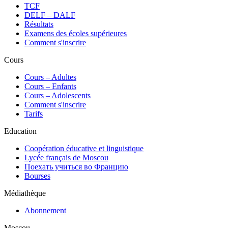
TCF
DELF – DALF
Résultats
Examens des écoles supérieures
Comment s'inscrire
Cours
Сours – Adultes
Cours – Enfants
Cours – Adolescents
Comment s'inscrire
Tarifs
Education
Coopération éducative et linguistique
Lycée français de Moscou
Поехать учиться во Францию
Bourses
Médiathèque
Abonnement
Moscou