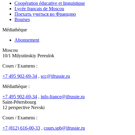
Coopération éducative et linguistique
Lycée français de Moscou
Поехать учиться во Францию
Bourses
Médiathèque
Abonnement
Moscou
10/1 Milyutinskiy Pereulok
Cours / Examens :
+7 495 902-69-34
,
scc@ifrussie.ru
Médiathèque :
+7 495 902-69-34
,
info-france@ifrussie.ru
Saint-Pétersbourg
12 perspective Nevski
Cours / Examens :
+7 (812) 616-00-33
,
cours.spb@ifrussie.ru