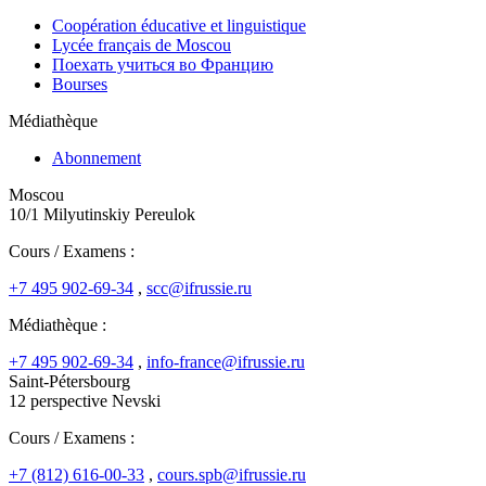
Coopération éducative et linguistique
Lycée français de Moscou
Поехать учиться во Францию
Bourses
Médiathèque
Abonnement
Moscou
10/1 Milyutinskiy Pereulok
Cours / Examens :
+7 495 902-69-34
,
scc@ifrussie.ru
Médiathèque :
+7 495 902-69-34
,
info-france@ifrussie.ru
Saint-Pétersbourg
12 perspective Nevski
Cours / Examens :
+7 (812) 616-00-33
,
cours.spb@ifrussie.ru