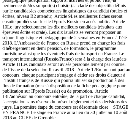
pédagogique (adéquation supports, activités et public visé)-la
pertinence du/des support(s) choisi(s)-la clarté des objectifs définis
par le candidat-les compétences linguistiques du candidat (orales et
écrites, niveau B2 attendu) Article 9Les meilleures fiches seront
ensuite publiées sur le site IFprofs Russie en accès public. Article
10Le jury sélectionnera les dix meilleurs candidats (résultats aux
épreuves écrite et orale). Les dix lauréats se verront proposer un
séjour linguistique et pédagogique de 2 semaines en France à l’été
2018. L'Ambassade de France en Russie prend en charge les frais
d'hébergement en demi-pension, de formation, le programme
touristique ainsi que les éventuels frais de transport en France. Le
transport international (Russie/France) sera à la charge des lauréats.
Article 11Les candidats seront avisés personnellement par courriel
de l’issue de la sélection fin avril 2018. Article 12En prenant part au
concours, chaque participant s'engage à céder ses droits d'auteur à
l’Institut français de Russie qui pourra utiliser sa production à des
fins de formation (mise à disposition de la fiche pédagogique pour
publication sur IFprofs Russie) ou de promotion. Article
13L'adhésion au concours entraîne, de la part de chaque candidat,
l'acceptation sans réserve du présent règlement et des décisions des
jurys. La première étape du concours est désormais close. STAGE
EN FRANCE Le stage en France aura lieu du 30 juillet au 10 août
2018 au CUEF de Grenoble.