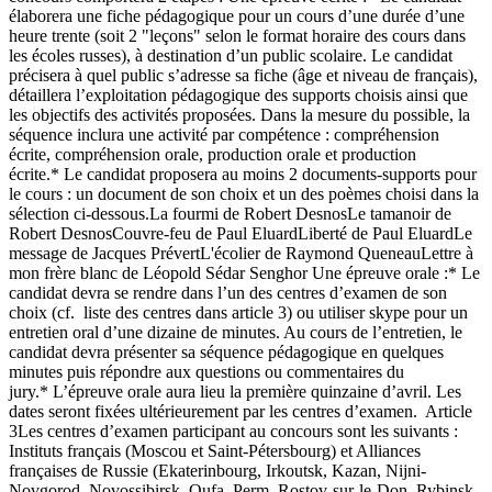
élaborera une fiche pédagogique pour un cours d’une durée d’une
heure trente (soit 2 "leçons" selon le format horaire des cours dans
les écoles russes), à destination d’un public scolaire. Le candidat
précisera à quel public s’adresse sa fiche (âge et niveau de français),
détaillera l’exploitation pédagogique des supports choisis ainsi que
les objectifs des activités proposées. Dans la mesure du possible, la
séquence inclura une activité par compétence : compréhension
écrite, compréhension orale, production orale et production
écrite.* Le candidat proposera au moins 2 documents-supports pour
le cours : un document de son choix et un des poèmes choisi dans la
sélection ci-dessous.La fourmi de Robert DesnosLe tamanoir de
Robert DesnosCouvre-feu de Paul EluardLiberté de Paul EluardLe
message de Jacques PrévertL'écolier de Raymond QueneauLettre à
mon frère blanc de Léopold Sédar Senghor Une épreuve orale :* Le
candidat devra se rendre dans l’un des centres d’examen de son
choix (cf. liste des centres dans article 3) ou utiliser skype pour un
entretien oral d’une dizaine de minutes. Au cours de l’entretien, le
candidat devra présenter sa séquence pédagogique en quelques
minutes puis répondre aux questions ou commentaires du
jury.* L’épreuve orale aura lieu la première quinzaine d’avril. Les
dates seront fixées ultérieurement par les centres d’examen. Article
3Les centres d’examen participant au concours sont les suivants :
Instituts français (Moscou et Saint-Pétersbourg) et Alliances
françaises de Russie (Ekaterinbourg, Irkoutsk, Kazan, Nijni-
Novgorod, Novossibirsk, Oufa, Perm, Rostov-sur-le-Don, Rybinsk,