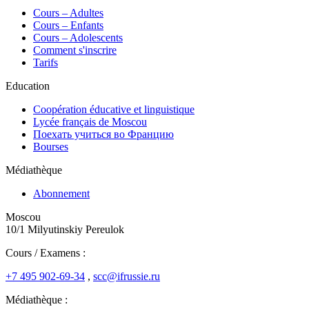
Сours – Adultes
Cours – Enfants
Cours – Adolescents
Comment s'inscrire
Tarifs
Education
Coopération éducative et linguistique
Lycée français de Moscou
Поехать учиться во Францию
Bourses
Médiathèque
Abonnement
Moscou
10/1 Milyutinskiy Pereulok
Cours / Examens :
+7 495 902-69-34
,
scc@ifrussie.ru
Médiathèque :