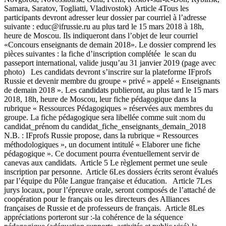
Samara, Saratov, Togliatti, Vladivostok) Article 4Tous les
participants devront adresser leur dossier par courriel à l’adresse
suivante : educ@ifrussie.ru au plus tard le 15 mars 2018 à 18h,
heure de Moscou. Ils indiqueront dans l’objet de leur courriel
«Concours enseignants de demain 2018». Le dossier comprend les
pièces suivantes : la fiche d’inscription complétée le scan du
passeport international, valide jusqu’au 31 janvier 2019 (page avec
photo) Les candidats devront s’inscrire sur la plateforme IFprofs
Russie et devenir membre du groupe « privé » appelé « Enseignants
de demain 2018 ». Les candidats publieront, au plus tard le 15 mars
2018, 18h, heure de Moscou, leur fiche pédagogique dans la
rubrique « Ressources Pédagogiques » réservées aux membres du
groupe. La fiche pédagogique sera libellée comme suit :nom du
candidat_prénom du candidat_fiche_enseignants_demain_2018
N.B. : IFprofs Russie propose, dans la rubrique « Ressources
méthodologiques », un document intitulé « Elaborer une fiche
pédagogique ». Ce document pourra éventuellement servir de
canevas aux candidats. Article 5 Le règlement permet une seule
inscription par personne. Article 6Les dossiers écrits seront évalués
par l’équipe du Pôle Langue française et éducation. Article 7Les
jurys locaux, pour l’épreuve orale, seront composés de l’attaché de
coopération pour le français ou les directeurs des Alliances
françaises de Russie et de professeurs de français. Article 8Les
appréciations porteront sur :-la cohérence de la séquence