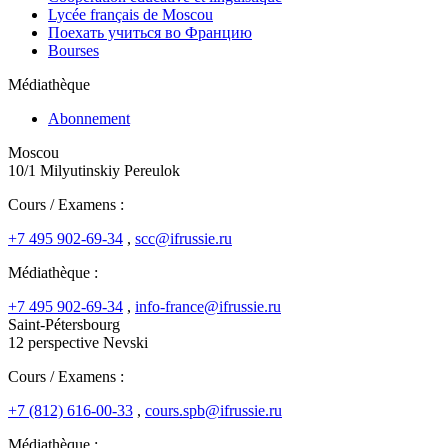
Lycée français de Moscou
Поехать учиться во Францию
Bourses
Médiathèque
Abonnement
Moscou
10/1 Milyutinskiy Pereulok
Cours / Examens :
+7 495 902-69-34
,
scc@ifrussie.ru
Médiathèque :
+7 495 902-69-34
,
info-france@ifrussie.ru
Saint-Pétersbourg
12 perspective Nevski
Cours / Examens :
+7 (812) 616-00-33
,
cours.spb@ifrussie.ru
Médiathèque :