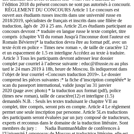
l’édition 2018 du présent concours ne sont pas autorisés à concourir.
RÈGLEMENT DU CONCOURS Article 1 Le concours est
ouvert aux étudiants russes inscrits dans une université russe en
2018/2019, spécialistes de français et inscrits dans une filière de
traduction, âgés de 20 à 25 ans. Article 2Les étudiants participant au
concours devront :* traduire en langue russe le texte complet, titre
compris (chapitre VII du roman Jusqu'à l'inconnue dont l'auteur est
Romain Bévierre)* la traduction devra être au format pdf, avec un
texte écrit en police « Times new roman », de taille de caractère 12
et un espacement de 1.5 en interligne Accédez au texte à traduire.
Article 3 Tous les participants devront adresser leur dossier
complet par courriel à l’adresse suivante : educ@ifrussie.ru au plus
tard le 24 mars 2019 à 18h, heure de Moscou. Ils indiqueront dans
l’objet de leur courriel «Concours traduction 2019». Le dossier
comprend les pièces suivantes :* la fiche d’inscription complétée* le
scan du passeport international, valide jusqu’au 31 janvier
2020 (page avec photo) * la traduction aux format (pdf), police
(times new roman), taille de caractère(12) et interligne (1.5)
demandés N.B. : Seuls les textes traduisant le chapitre VII au
complet, titre compris, seront pris en compte. Article 4 Le règlement
permet une seule inscription par personne. Article 5Les traductions
des participants seront évaluées par un jury composé de traducteurs,
experts et reconnus dans le domaine de la traduction littéraire. Sont
membres du jury : Nadia BuntmanMaître de conférences à
l’Université Lomonosov de Moscou et traductrice littéraire, elle est