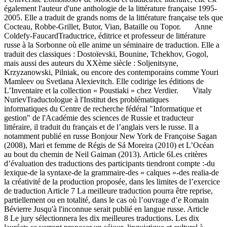
également l'auteur d'une anthologie de la littérature française 1995-
2005. Elle a traduit de grands noms de la littérature française tels que
Cocteau, Robbe-Grillet, Butor, Vian, Bataille ou Topor. Anne
Coldefy-FaucardTraductrice, éditrice et professeur de littérature
russe à la Sorbonne où elle anime un séminaire de traduction. Elle a
traduit des classiques : Dostoïevski, Bounine, Tchekhov, Gogol,
mais aussi des auteurs du XXème siècle : Soljenitsyne,
Krzyzanowski, Pilniak, ou encore des contemporains comme Youri
Mamleev ou Svetlana Alexievitch. Elle codirige les éditions de
L’Inventaire et la collection « Poustiaki » chez Verdier. Vitaly
NurievTraductologue à l'Institut des problématiques
informatiques du Centre de recherche fédéral "Informatique et
gestion" de l'Académie des sciences de Russie et traducteur
littéraire, il traduit du français et de l’anglais vers le russe. Il a
notamment publié en russe Bonjour New York de Françoise Sagan
(2008), Mari et femme de Régis de Sá Moreira (2010) et L’Océan
au bout du chemin de Neil Gaiman (2013). Article 6Les critères
d’évaluation des traductions des participants tiendront compte :-du
lexique-de la syntaxe-de la grammaire-des « calques »-des realia-de
la créativité de la production proposée, dans les limites de l’exercice
de traduction Article 7 La meilleure traduction pourra être reprise,
partiellement ou en totalité, dans le cas où l’ouvrage d’e Romain
Bévierre Jusqu'à l'inconnue serait publié en langue russe. Article
8 Le jury sélectionnera les dix meilleures traductions. Les dix