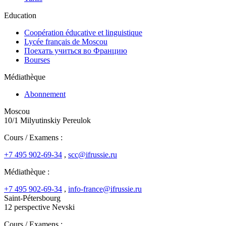
Education
Coopération éducative et linguistique
Lycée français de Moscou
Поехать учиться во Францию
Bourses
Médiathèque
Abonnement
Moscou
10/1 Milyutinskiy Pereulok
Cours / Examens :
+7 495 902-69-34
,
scc@ifrussie.ru
Médiathèque :
+7 495 902-69-34
,
info-france@ifrussie.ru
Saint-Pétersbourg
12 perspective Nevski
Cours / Examens :