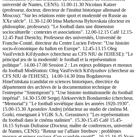
université de Nantes, CENS). 11.00-11.30 Nicolaus Katzer
(professeur, docteur, directeur de l'institut historique allemand de
Moscou): "Sur les relations entre sport et modernité en Russie au
XXe siècle". 11.30-12.00 Irina Markovna Byhovskaia (docteur en
philosophie, professeur): "Le football dans une dimension
socioculturelle : contextеs et associations". 12.00-12.15 Café 12.15-
12.45 Paul Diestchy, Professeur des universités, Université de
Franche-Comté, directeur du Centre Lucien Febvre: "Une histoire
socio-économique du ballon en Europe". 12.45-13.15 Oleg
Vasil'evitch Kil'dуushov (chercheur au CFS NIU de l'EHESE): "Le
principal jeu de la modernité: le football et la représentation
politique". 14.00-17.00 Session 2 : Les enjeux politiques et moraux
du football Modération: Oleg Vasil'evitch Kil'dуushov (chercheur au
CFS NIU de l'EHESE). 14.00-14.30 Irina Bogdanovna
Hmel'nitskaia (candidat en sciences historiques, directrice du
département des archives de la documentation technique de
l'entreprise "Sistemprom"): "Une histoire institutionnelle du football
impérial". 14.30-15.00 Sergej Alekseevitch Bondarenko (chercheur,
“Memorial”): "Le football soviétique dans les années 1920-1930".
15.00-15.30 Apostolov Andrej (rédacteur au studio de cinéma M.
Gorki, enseignant à VGIK S.A. Gerasimov): "Les représentations
du football dans le cinéma stalinien". 15.30-15.45 Café 15.45-
16.15 Sylvain Dufraisse (Docteur, maître de conferences, université
de Nantes, CENS): "Retour sur l’affaire Streltsov : problèmes
moraux et enjeux sociaux d’un scandale sportif". 16.15-16.45 Yvan