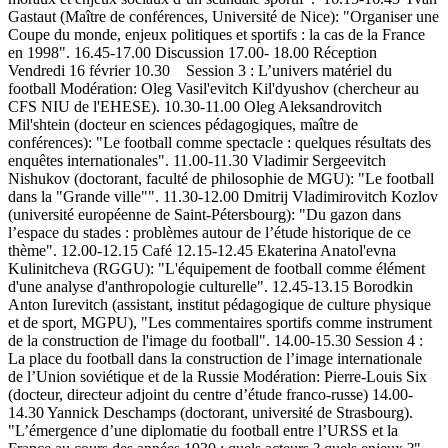
Gastaut (Maître de conférences, Université de Nice): "Organiser une
Coupe du monde, enjeux politiques et sportifs : la cas de la France
en 1998". 16.45-17.00 Discussion 17.00- 18.00 Réception
Vendredi 16 février 10.30 Session 3 : L’univers matériel du
football Modération: Oleg Vasil'evitch Kil'dуushov (chercheur au
CFS NIU de l'EHESE). 10.30-11.00 Oleg Aleksandrovitch
Mil'shtein (docteur en sciences pédagogiques, maître de
conférences): "Le football comme spectacle : quelques résultats des
enquêtes internationales". 11.00-11.30 Vladimir Sergeevitch
Nishukov (doctorant, faculté de philosophie de MGU): "Le football
dans la "Grande ville"". 11.30-12.00 Dmitrij Vladimirovitch Kozlov
(université européenne de Saint-Pétersbourg): "Du gazon dans
l’espace du stades : problèmes autour de l’étude historique de ce
thème". 12.00-12.15 Café 12.15-12.45 Ekaterina Anatol'evna
Kulinitcheva (RGGU): "L'équipement de football comme élément
d'une analyse d'anthropologie culturelle". 12.45-13.15 Borodkin
Anton Iurevitch (assistant, institut pédagogique de culture physique
et de sport, MGPU), "Les commentaires sportifs comme instrument
de la construction de l'image du football". 14.00-15.30 Session 4 :
La place du football dans la construction de l’image internationale
de l’Union soviétique et de la Russie Modération: Pierre-Louis Six
(docteur, directeur adjoint du centre d’étude franco-russe) 14.00-
14.30 Yannick Deschamps (doctorant, université de Strasbourg).
"L’émergence d’une diplomatie du football entre l’URSS et la