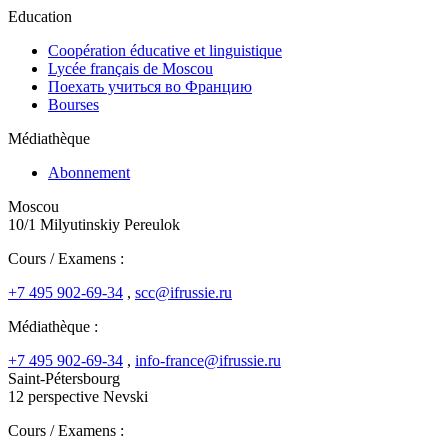
Education
Coopération éducative et linguistique
Lycée français de Moscou
Поехать учиться во Францию
Bourses
Médiathèque
Abonnement
Moscou
10/1 Milyutinskiy Pereulok
Cours / Examens :
+7 495 902-69-34
,
scc@ifrussie.ru
Médiathèque :
+7 495 902-69-34
,
info-france@ifrussie.ru
Saint-Pétersbourg
12 perspective Nevski
Cours / Examens :