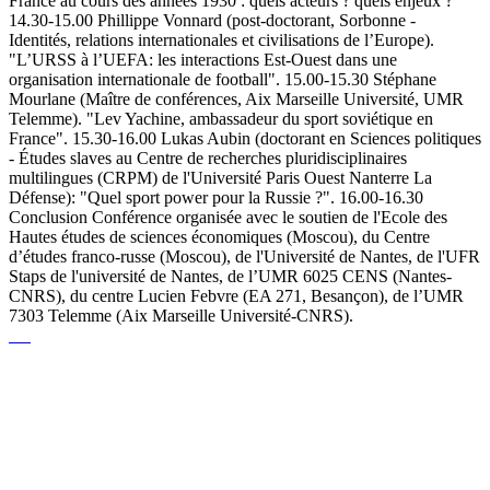
France au cours des années 1930 : quels acteurs ? quels enjeux ?"
14.30-15.00 Phillippe Vonnard (post-doctorant, Sorbonne -
Identités, relations internationales et civilisations de l’Europe).
"L’URSS à l’UEFA: les interactions Est-Ouest dans une
organisation internationale de football". 15.00-15.30 Stéphane
Mourlane (Maître de conférences, Aix Marseille Université, UMR
Telemme). "Lev Yachine, ambassadeur du sport soviétique en
France". 15.30-16.00 Lukas Aubin (doctorant en Sciences politiques
- Études slaves au Centre de recherches pluridisciplinaires
multilingues (CRPM) de l'Université Paris Ouest Nanterre La
Défense): "Quel sport power pour la Russie ?". 16.00-16.30
Conclusion Conférence organisée avec le soutien de l'Ecole des
Hautes études de sciences économiques (Moscou), du Centre
d’études franco-russe (Moscou), de l'Université de Nantes, de l'UFR
Staps de l'université de Nantes, de l’UMR 6025 CENS (Nantes-
CNRS), du centre Lucien Febvre (EA 271, Besançon), de l’UMR
7303 Telemme (Aix Marseille Université-CNRS).