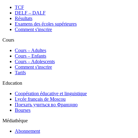
TCF
DELF – DALF
Résultats
Examens des écoles supérieures
Comment s'inscrire
Cours
Сours – Adultes
Cours – Enfants
Cours – Adolescents
Comment s'inscrire
Tarifs
Education
Coopération éducative et linguistique
Lycée français de Moscou
Поехать учиться во Францию
Bourses
Médiathèque
Abonnement