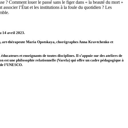
sse ? Comment louer le passé sans le figer dans « la beauté du mort »
associer l’État et les institutions à la foule du quotidien ? Les
emble.
u 14 avril 2023.
il), art-thérapeute Maria Opotskaya, chorégraphes Anna Kravtchenko et
ucateurs et enseignants de toutes disciplines. Il s’appuie sur des ateliers de
ion est une philosophie relationnelle (Varela) qui offre un cadre pédagogique à
0 de l’UNESCO.