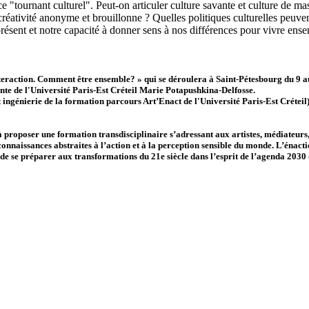
 "tournant culturel". Peut-on articuler culture savante et culture de ma
créativité anonyme et brouillonne ? Quelles politiques culturelles peuvent 
résent et notre capacité à donner sens à nos différences pour vivre ens
 Interaction. Comment être ensemble? » qui se déroulera à Saint-Pétesbourg du 9 a
nte de l'Université Paris-Est Créteil Marie Potapushkina-Delfosse.
ingénierie de la formation parcours Art’Enact de l'Université Paris-Est Créte
proposer une formation transdisciplinaire s’adressant aux artistes, médiateurs, éd
connaissances abstraites à l’action et à la perception sensible du monde. L’énact
t de se préparer aux transformations du 21e siècle dans l’esprit de l’agenda 203