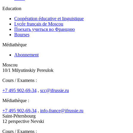
Education
Coopération éducative et linguistique
Lycée français de Moscou
Поехать учиться во Францию
Bourses
Médiathèque
Abonnement
Moscou
10/1 Milyutinskiy Pereulok
Cours / Examens :
+7 495 902-69-34
,
scc@ifrussie.ru
Médiathèque :
+7 495 902-69-34
,
info-france@ifrussie.ru
Saint-Pétersbourg
12 perspective Nevski
Cours / Examens :