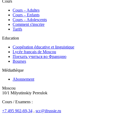
Cours
Сours – Adultes
Cours – Enfants
Cours – Adolescents
Comment s'inscrire
Tarifs
Education
Coopération éducative et linguistique
Lycée français de Moscou
Поехать учиться во Францию
Bourses
Médiathèque
Abonnement
Moscou
10/1 Milyutinskiy Pereulok
Cours / Examens :
+7 495 902-69-34
,
scc@ifrussie.ru