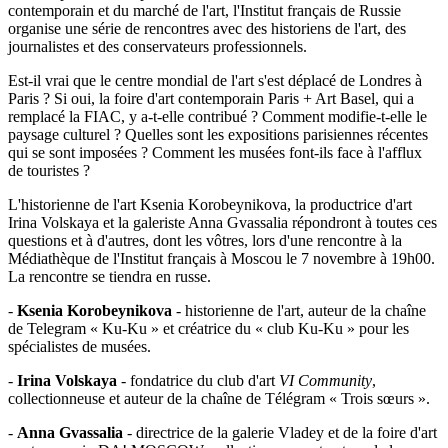
contemporain et du marché de l'art, l'Institut français de Russie
organise une série de rencontres avec des historiens de l'art, des
journalistes et des conservateurs professionnels.
Est-il vrai que le centre mondial de l'art s'est déplacé de Londres à
Paris ? Si oui, la foire d'art contemporain Paris + Art Basel, qui a
remplacé la FIAC, y a-t-elle contribué ? Comment modifie-t-elle le
paysage culturel ? Quelles sont les expositions parisiennes récentes
qui se sont imposées ? Comment les musées font-ils face à l'afflux
de touristes ?
L'historienne de l'art Ksenia Korobeynikova, la productrice d'art
Irina Volskaya et la galeriste Anna Gvassalia répondront à toutes ces
questions et à d'autres, dont les vôtres, lors d'une rencontre à la
Médiathèque de l'Institut français à Moscou le 7 novembre à 19h00.
La rencontre se tiendra en russe.
-
Ksenia Korobeynikova
- historienne de l'art, auteur de la chaîne
de Telegram « Ku-Ku » et créatrice du « club Ku-Ku » pour les
spécialistes de musées.
-
Irina Volskaya
- fondatrice du club d'art
VI Community
,
collectionneuse et auteur de la chaîne de Télégram « Trois sœurs ».
-
Anna Gvassalia
- directrice de la galerie Vladey et de la foire d'art