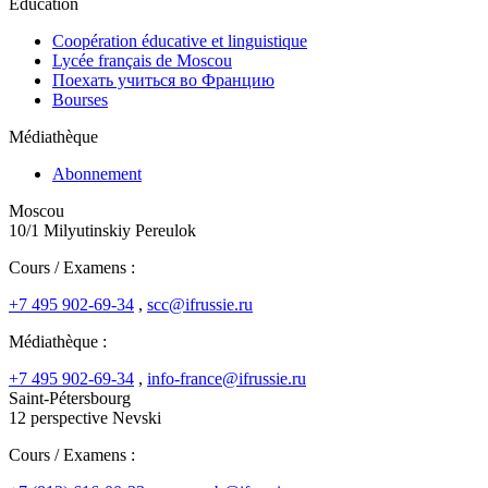
Education
Coopération éducative et linguistique
Lycée français de Moscou
Поехать учиться во Францию
Bourses
Médiathèque
Abonnement
Moscou
10/1 Milyutinskiy Pereulok
Cours / Examens :
+7 495 902-69-34
,
scc@ifrussie.ru
Médiathèque :
+7 495 902-69-34
,
info-france@ifrussie.ru
Saint-Pétersbourg
12 perspective Nevski
Cours / Examens :