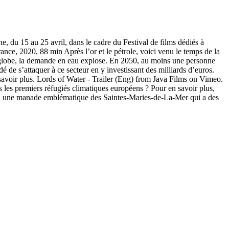
, du 15 au 25 avril, dans le cadre du Festival de films dédiés à
, 2020, 88 min Après l’or et le pétrole, voici venu le temps de la
le globe, la demande en eau explose. En 2050, au moins une personne
é de s’attaquer à ce secteur en y investissant des milliards d’euros.
avoir plus. Lords of Water - Trailer (Eng) from Java Films on Vimeo.
remiers réfugiés climatiques européens ? Pour en savoir plus,
u », une manade emblématique des Saintes-Maries-de-La-Mer qui a des