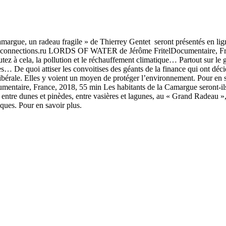
margue, un radeau fragile » de Thierrey Gentet seront présentés en ligne
olconnections.ru LORDS OF WATER de Jérôme FritelDocumentaire, France
joutez à cela, la pollution et le réchauffement climatique… Partout sur 
s… De quoi attiser les convoitises des géants de la finance qui ont décid
bérale. Elles y voient un moyen de protéger l’environnement. Pour en s
ance, 2018, 55 min Les habitants de la Camargue seront-ils les p
r, entre dunes et pinèdes, entre vasières et lagunes, au « Grand Radea
iques. Pour en savoir plus.