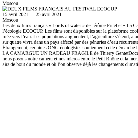
Moscou
15 avril 2021 — 25 avril 2021
Moscou
Les deux films français « Lords of water » de Jérôme Fritel et « La Ca
l’écologie ECOCUP. Les films sont disponibles sur la plateforme co
ruée vers l’eau. Les populations augmentent, l’agriculture s’étend, a
sur quatre vivra dans un pays affecté par des pénuries d’eau récurrente
Étrangement, certaines ONG écologistes soutiennent cette démarche li
LA CAMARGUE UN RADEAU FRAGILE de Thierry GentetDocumentaire, Fr
nous posons notre caméra et nos micros entre le Petit Rhône et la me
airs de bout du monde et où l’on observe déjà les changements climat