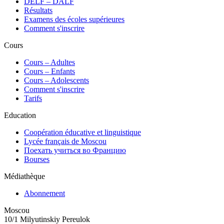
DELF – DALF
Résultats
Examens des écoles supérieures
Comment s'inscrire
Cours
Сours – Adultes
Cours – Enfants
Cours – Adolescents
Comment s'inscrire
Tarifs
Education
Coopération éducative et linguistique
Lycée français de Moscou
Поехать учиться во Францию
Bourses
Médiathèque
Abonnement
Moscou
10/1 Milyutinskiy Pereulok