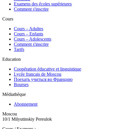
Examens des écoles supérieures
Comment s'inscrire
Cours
Сours – Adultes
Cours – Enfants
Cours – Adolescents
Comment s'inscrire
Tarifs
Education
Coopération éducative et linguistique
Lycée français de Moscou
Поехать учиться во Францию
Bourses
Médiathèque
Abonnement
Moscou
10/1 Milyutinskiy Pereulok
Cours / Examens :