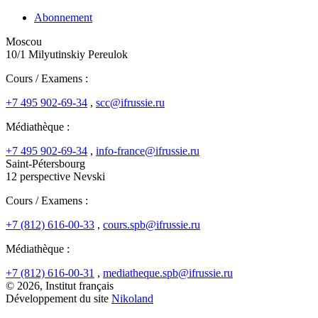
Abonnement
Moscou
10/1 Milyutinskiy Pereulok
Cours / Examens :
+7 495 902-69-34
,
scc@ifrussie.ru
Médiathèque :
+7 495 902-69-34
,
info-france@ifrussie.ru
Saint-Pétersbourg
12 perspective Nevski
Cours / Examens :
+7 (812) 616-00-33
,
cours.spb@ifrussie.ru
Médiathèque :
+7 (812) 616-00-31
,
mediatheque.spb@ifrussie.ru
© 2026, Institut français
Développement du site
Nikoland