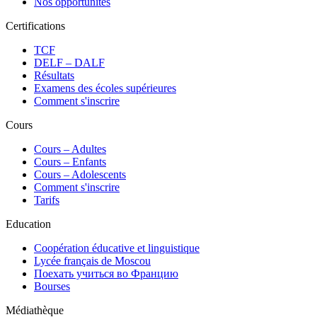
Nos opportunités
Certifications
TCF
DELF – DALF
Résultats
Examens des écoles supérieures
Comment s'inscrire
Cours
Сours – Adultes
Cours – Enfants
Cours – Adolescents
Comment s'inscrire
Tarifs
Education
Coopération éducative et linguistique
Lycée français de Moscou
Поехать учиться во Францию
Bourses
Médiathèque