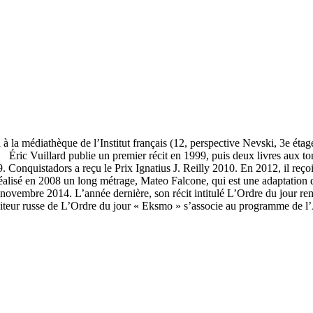
a à la médiathèque de l’Institut français (12, perspective Nevski, 3e ét
bre. Éric Vuillard publie un premier récit en 1999, puis deux livres aux 
. Conquistadors a reçu le Prix Ignatius J. Reilly 2010. En 2012, il reço
éalisé en 2008 un long métrage, Mateo Falcone, qui est une adaptation d
n novembre 2014. L’année dernière, son récit intitulé L’Ordre du jour re
diteur russe de L’Ordre du jour « Eksmo » s’associe au programme de l’