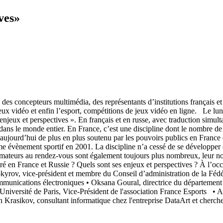
ves»
des concepteurs multimédia, des représentants d’institutions français et 
es jeux vidéo et enfin l’esport, compétitions de jeux vidéo en ligne. Le
n, enjeux et perspectives ». En français et en russe, avec traduction sim
 dans le monde entier. En France, c’est une discipline dont le nombre d
aujourd’hui de plus en plus soutenu par les pouvoirs publics en France 
mme évènement sportif en 2001. La discipline n’a cessé de se développer
mateurs au rendez-vous sont également toujours plus nombreux, leur nom
é en France et Russie ? Quels sont ses enjeux et perspectives ? À l’occ
kyrov, vice-président et membre du Conseil d’administration de la Fédé
communications électroniques • Oksana Goural, directrice du département 
Université de Paris, Vice-Président de l'association France Esports • A
asikov, consultant informatique chez l'entreprise DataArt et chercheur