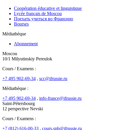
Coopération éducative et linguistique
Lycée français de Moscou
Поехать учиться во Францию
Bourses
Médiathèque
Abonnement
Moscou
10/1 Milyutinskiy Pereulok
Cours / Examens :
+7 495 902-69-34
,
scc@ifrussie.ru
Médiathèque :
+7 495 902-69-34
,
info-france@ifrussie.ru
Saint-Pétersbourg
12 perspective Nevski
Cours / Examens :
+7 (812) 616-00-33
,
cours.spb@ifrussie.ru